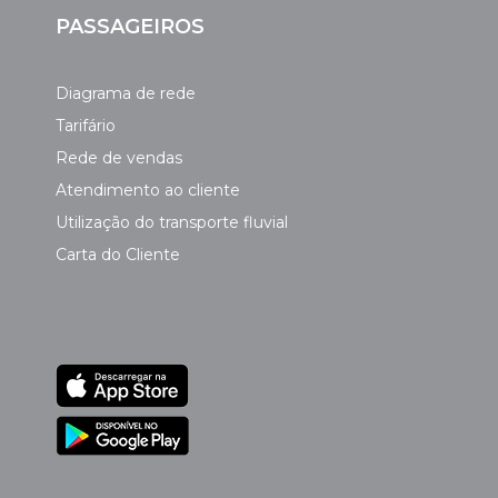
PASSAGEIROS
Diagrama de rede
Tarifário
Rede de vendas
Atendimento ao cliente
Utilização do transporte fluvial
Carta do Cliente