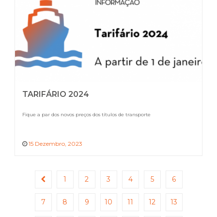
TARIFÁRIO 2024
Fique a par dos novos preços dos títulos de transporte
15 Dezembro, 2023
1
2
3
4
5
6
7
8
9
10
11
12
13