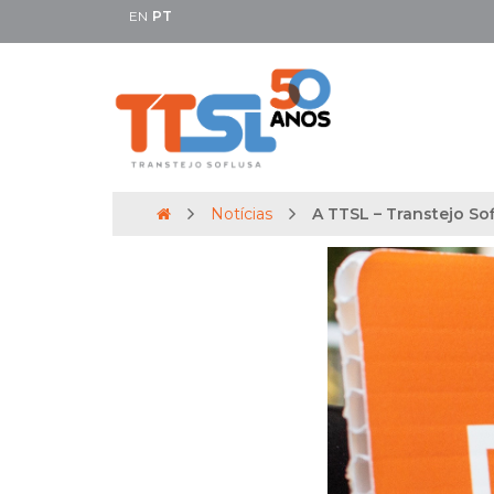
EN
PT
Notícias
A TTSL – Transtejo Sof