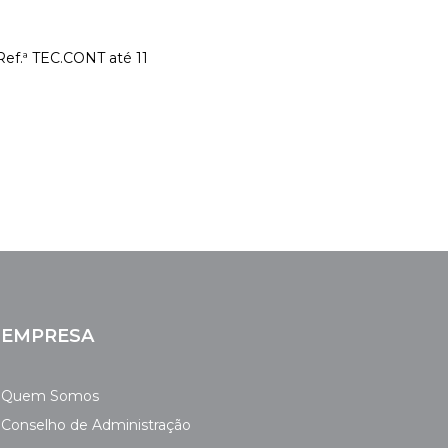
Ref.ª TEC.CONT até 11
EMPRESA
Quem Somos
Conselho de Administração