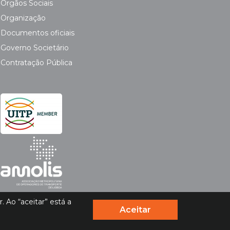
Orgãos Sociais
Organização
Documentos oficiais
Governo Societário
Contratação Pública
 Ao “aceitar” está a
Aceitar