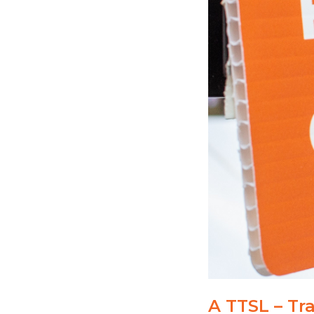
A TTSL – Tr