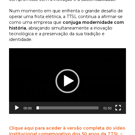
Num momento em que enfrenta o grande desafio de
operar uma frota elétrica, a TTSL continua a afirmar-se
como uma empresa que
conjuga modernidade com
história
, abraçando simultaneamente a inovação
tecnológica e a preservação da sua tradição e
identidade.
Reprodutor
de
vídeo
00:00
01:50
Clique aqui para aceder à versão completa do vídeo
institucional comemorativo dos 50 anos da TTSL –