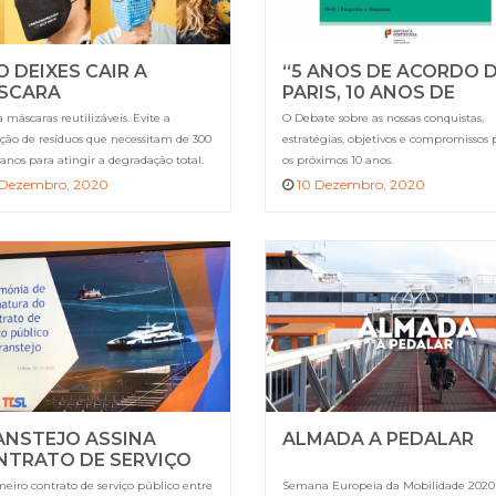
 DEIXES CAIR A
“5 ANOS DE ACORDO 
SCARA
PARIS, 10 ANOS DE
COMPROMISSO”
a máscaras reutilizáveis. Evite a
O Debate sobre as nossas conquistas,
ção de resíduos que necessitam de 300
estratégias, objetivos e compromissos 
anos para atingir a degradação total.
os próximos 10 anos.
 Dezembro, 2020
10 Dezembro, 2020
ANSTEJO ASSINA
ALMADA A PEDALAR
NTRATO DE SERVIÇO
BLICO DE TRANSPORTE
meiro contrato de serviço público entre
Semana Europeia da Mobilidade 2020