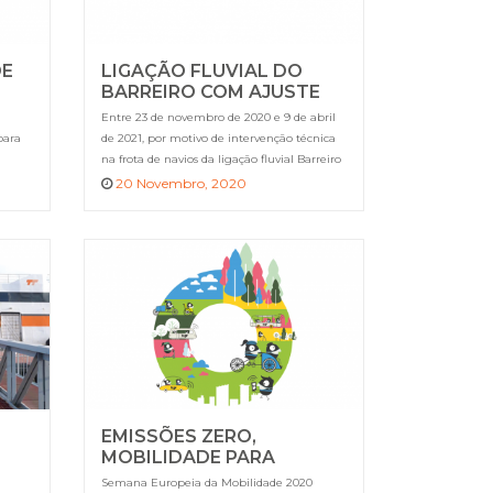
DE
LIGAÇÃO FLUVIAL DO
BARREIRO COM AJUSTE
TEMPORÁRIO DO
Entre 23 de novembro de 2020 e 9 de abril
HORÁRIO “DIAS ÚTEIS”
para
de 2021, por motivo de intervenção técnica
na frota de navios da ligação fluvial Barreiro
– Terreiro do Paço. (Notícia atualizada a 2 de
20 Novembro, 2020
março)
EMISSÕES ZERO,
MOBILIDADE PARA
TODOS
Semana Europeia da Mobilidade 2020