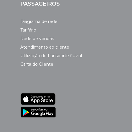
PASSAGEIROS
Diagrama de rede
Tarifário
Rede de vendas
Atendimento ao cliente
Utilização do transporte fluvial
Carta do Cliente