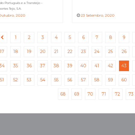
UVIAL DE PASSAGEIROS
ado Português e a Transtejo –
E VEÍCULOS 2021-2025
ortes Tejo, S.A.
Outubro, 2020
23 Setembro, 2020
1
2
3
4
5
6
7
8
9
17
18
19
20
21
22
23
24
25
26
34
35
36
37
38
39
40
41
42
43
51
52
53
54
55
56
57
58
59
60
68
69
70
71
72
73