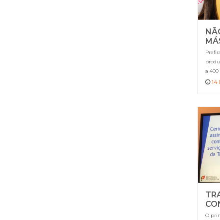
NÃO
MÁ
Prefir
produ
a 400 
14
TR
CO
PÚ
O pri