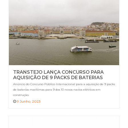
TRANSTEJO LANÇA CONCURSO PARA
AQUISIÇÃO DE 9 PACKS DE BATERIAS
MARÍTIMAS DESTINADAS À NOVA FROTA
Anúncio do Concurso Público Internacional para a aquisição de 9 packs
100% ELÉTRICA
de baterias marítimas para 9 dos 10 novos navios elétricos em
construção.
9 Junho, 2023