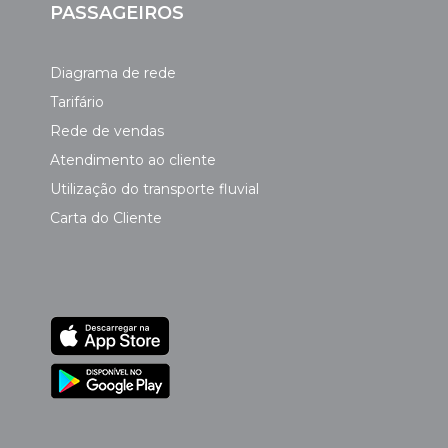
PASSAGEIROS
Diagrama de rede
Tarifário
Rede de vendas
Atendimento ao cliente
Utilização do transporte fluvial
Carta do Cliente