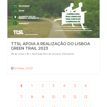
TTSL APOIA A REALIZAÇÃO DO LISBOA
GREEN TRAIL 2023
28 de maio | 9h | Alameda Keil do Amaral, Monsanto
12 Maio, 2023
1
2
3
4
5
6
7
8
9
10
11
12
13