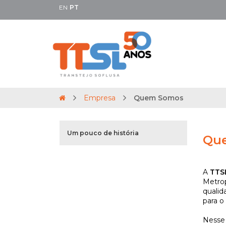
EN
PT
Empresa
Quem Somos
Um pouco de história
Qu
A
TTSL
Metrop
qualid
para o 
Nesse