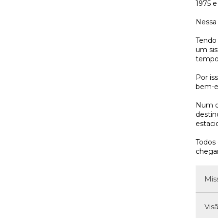
1975 e
Nessa 
Tendo 
um sis
tempo 
Por is
bem-es
Num di
destin
estaci
Todos 
chega
Mis
Vis
A T
e v