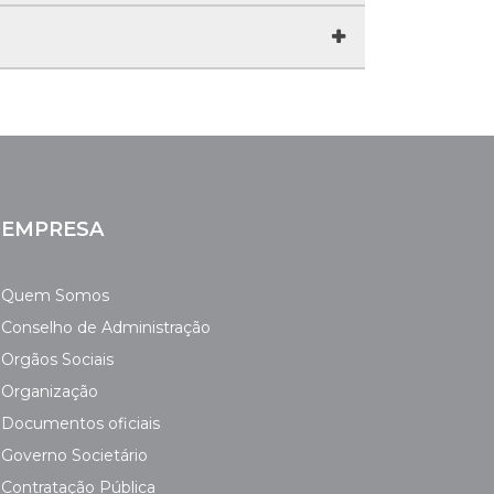
ada de transportes para a Área
nho em termos de conforto, economia de
 seus colaboradores são, entre outros, os
iminação, da igualdade de oportunidades e do
ns;
EMPRESA
o financeiro do Estado.
Quem Somos
Conselho de Administração
Orgãos Sociais
Organização
Documentos oficiais
Governo Societário
Contratação Pública