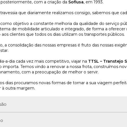
 posteriormente, com a criação da
Soflusa
, em 1993.
travessia que diariamente realizamos consigo, sabemos que cad
como objetivo a constante melhoria da qualidade do serviço púb
tema de mobilidade articulado e integrado, de forma a oferece
aos clientes que todos os dias utilizam os transportes públicos.
so, a consolidação das nossas empresas é fruto das nossas exigênc
tar.
a-a-dia cada vez mais competitivo, viajar na
TTSL – Transtejo S
o importa. Temos vindo a renovar a nossa frota, construímos no
onamento, com a preocupação de melhor o servir.
os dias procuramos novas formas de tornar a sua viagem perfeit
r à outra margem.
são
ão
TSL – Transtejo Soflusa tem como missão a prestação do serviço d
eículos com padrões elevados de qualidade e segurança, segundo