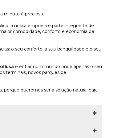
a minuto é precioso.
lico, a nossa empresa é parte integrante de
r maior comodidade, conforto e economia de
ias: o seu conforto, a sua tranquilidade e o seu
oflusa
é entrar num mundo onde apenas o seu
vos terminais, novos parques de
a, porque queremos ser a solução natural para
e transporte público fluvial de passageiros
 critérios de sustentabilidade económico-