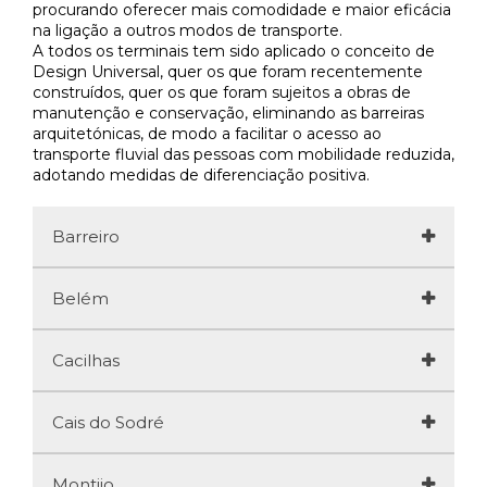
procurando oferecer mais comodidade e maior eficácia
na ligação a outros modos de transporte.
A todos os terminais tem sido aplicado o conceito de
Design Universal, quer os que foram recentemente
construídos, quer os que foram sujeitos a obras de
manutenção e conservação, eliminando as barreiras
arquitetónicas, de modo a facilitar o acesso ao
transporte fluvial das pessoas com mobilidade reduzida,
adotando medidas de diferenciação positiva.
Barreiro
Destino
Belém
Terreiro do Paço
Destino
Cacilhas
Horário de Funcionamento
Trafaria e Porto Brandão
Destino
Cais do Sodré
Terminal fluvial
Dias úteis: 5h05 à 1h30
Horário de Funcionamento
Cais do Sodré
Sábados, domingos e feriados: 5h15 à 1h30
Destino
Montijo