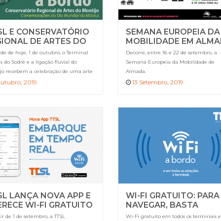
SL E CONSERVATÓRIO
SEMANA EUROPEIA DA
GIONAL DE ARTES DO
MOBILIDADE EM ALM
NTIJO COMEMORAM O
de de hoje, 1 de outubro, o Terminal
Decorre, entre 16 e 22 de setembro, a
A MUNDIAL DA MÚSICA
s do Sodré e a ligação fluvial do
Semana Europeia da Mobilidade de
jo recebem a celebração de uma arte
Almada.
sal: a Música.
utubro, 2019
13 Setembro, 2019
SL LANÇA NOVA APP E
WI-FI GRATUITO: PARA
RECE WI-FI GRATUITO
NAVEGAR, BASTA
EMBARCAR!
ir de 1 de setembro, a TTSL
Wi-Fi gratuito em todos os terminais e