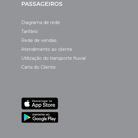
PASSAGEIROS
Diagrama de rede
Tarifário
Rede de vendas
Atendimento ao cliente
Utilização do transporte fluvial
Carta do Cliente