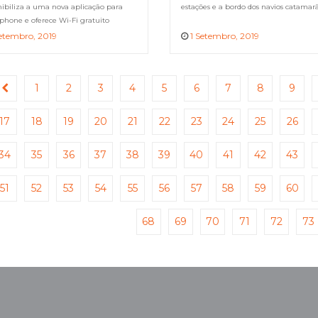
nibiliza a uma nova aplicação para
estações e a bordo dos navios catamar
phone e oferece Wi-Fi gratuito
etembro, 2019
1 Setembro, 2019
1
2
3
4
5
6
7
8
9
17
18
19
20
21
22
23
24
25
26
34
35
36
37
38
39
40
41
42
43
51
52
53
54
55
56
57
58
59
60
68
69
70
71
72
73