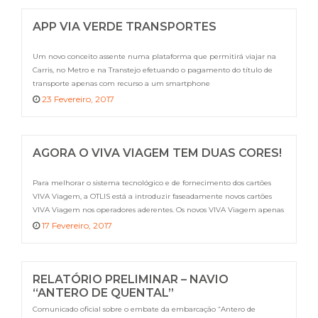
APP VIA VERDE TRANSPORTES
Um novo conceito assente numa plataforma que permitirá viajar na
Carris, no Metro e na Transtejo efetuando o pagamento do título de
transporte apenas com recurso a um smartphone
23 Fevereiro, 2017
AGORA O VIVA VIAGEM TEM DUAS CORES!
Para melhorar o sistema tecnológico e de fornecimento dos cartões
VIVA Viagem, a OTLIS está a introduzir faseadamente novos cartões
VIVA Viagem nos operadores aderentes. Os novos VIVA Viagem apenas
permitem o carregamento de títulos na Transtejo, Carris, Metro e CP.
17 Fevereiro, 2017
RELATÓRIO PRELIMINAR – NAVIO
“ANTERO DE QUENTAL”
Comunicado oficial sobre o embate da embarcação “Antero de