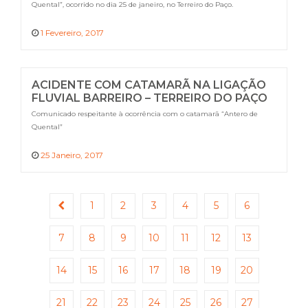
Quental”, ocorrido no dia 25 de janeiro, no Terreiro do Paço.
1 Fevereiro, 2017
ACIDENTE COM CATAMARÃ NA LIGAÇÃO
FLUVIAL BARREIRO – TERREIRO DO PAÇO
Comunicado respeitante à ocorrência com o catamarã “Antero de
Quental”
25 Janeiro, 2017
1
2
3
4
5
6
7
8
9
10
11
12
13
14
15
16
17
18
19
20
21
22
23
24
25
26
27