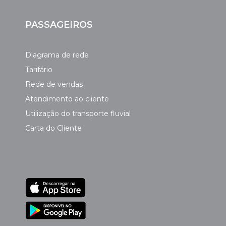
PASSAGEIROS
Diagrama de rede
Tarifário
Rede de vendas
Atendimento ao cliente
Utilização do transporte fluvial
Carta do Cliente