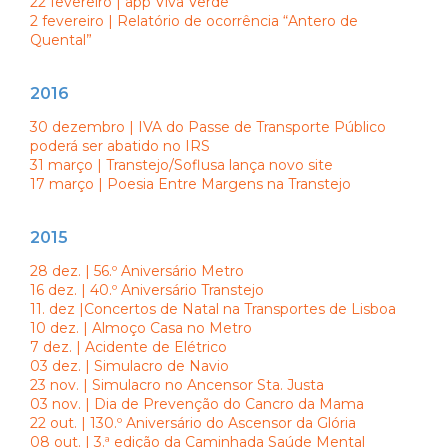
22 fevereiro | app Viva Verde
2 fevereiro | Relatório de ocorrência “Antero de
Quental”
2016
30 dezembro | IVA do Passe de Transporte Público
poderá ser abatido no IRS
31 março | Transtejo/Soflusa lança novo site
17 março | Poesia Entre Margens na Transtejo
2015
28 dez. | 56.º Aniversário Metro
16 dez. | 40.º Aniversário Transtejo
11. dez |Concertos de Natal na Transportes de Lisboa
10 dez. | Almoço Casa no Metro
7 dez. | Acidente de Elétrico
03 dez. | Simulacro de Navio
23 nov. | Simulacro no Ancensor Sta. Justa
03 nov. | Dia de Prevenção do Cancro da Mama
22 out. | 130.º Aniversário do Ascensor da Glória
08 out. | 3.ª edição da Caminhada Saúde Mental