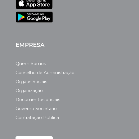
EMPRESA
Quem Somos
Conselho de Administração
Orgãos Sociais
Organização
Documentos oficiais
Governo Societário
Contratação Pública