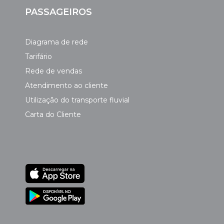
PASSAGEIROS
Diagrama de rede
Tarifário
Rede de vendas
Atendimento ao cliente
Utilização do transporte fluvial
Carta do Cliente