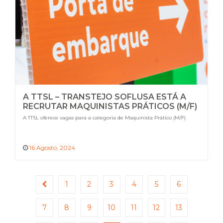
A TTSL – TRANSTEJO SOFLUSA ESTÁ A
RECRUTAR MAQUINISTAS PRÁTICOS (M/F)
A TTSL oferece vagas para a categoria de Maquinista Prático (M/F)
16 Agosto, 2024
1
2
3
4
5
6
7
8
9
10
11
12
13