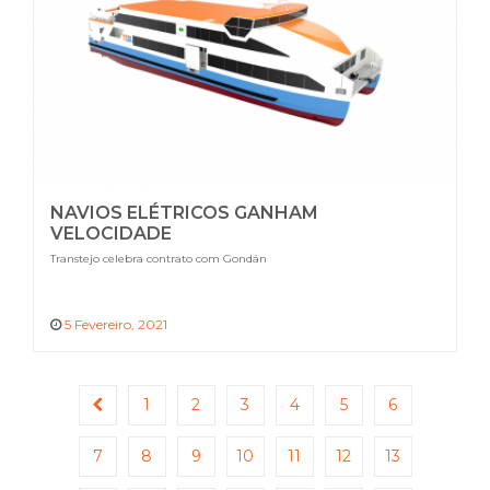
NAVIOS ELÉTRICOS GANHAM
VELOCIDADE
Transtejo celebra contrato com Gondán
5 Fevereiro, 2021
1
2
3
4
5
6
7
8
9
10
11
12
13