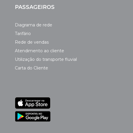
PASSAGEIROS
Diagrama de rede
Tarifário
Rede de vendas
Atendimento ao cliente
Utilização do transporte fluvial
Carta do Cliente