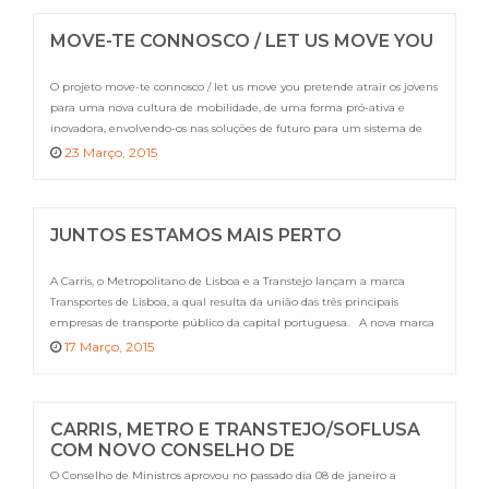
MOVE-TE CONNOSCO / LET US MOVE YOU
O projeto move-te connosco / let us move you pretende atrair os jovens
para uma nova cultura de mobilidade, de uma forma pró-ativa e
inovadora, envolvendo-os nas soluções de futuro para um sistema de
transportes sustentável. É um projeto cofinanciado pelo programa
23 Março, 2015
europeu CIVITAS. Ações previstas: 2 workshops; Questionário online;
Concurso inovação nos transportes. Saiba […]
JUNTOS ESTAMOS MAIS PERTO
A Carris, o Metropolitano de Lisboa e a Transtejo lançam a marca
Transportes de Lisboa, a qual resulta da união das três principais
empresas de transporte público da capital portuguesa. A nova marca
– o seu logotipo e a sua imagem gráfica – será dada a conhecer através
17 Março, 2015
de uma campanha sob o claim […]
CARRIS, METRO E TRANSTEJO/SOFLUSA
COM NOVO CONSELHO DE
ADMINISTRAÇÃO
O Conselho de Ministros aprovou no passado dia 08 de janeiro a