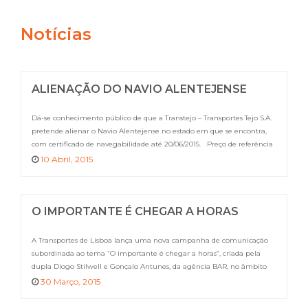
Notícias
ALIENAÇÃO DO NAVIO ALENTEJENSE
Dá-se conhecimento público de que a Transtejo – Transportes Tejo S.A.
pretende alienar o Navio Alentejense no estado em que se encontra,
com certificado de navegabilidade até 20/06/2015. Preço de referência
€100.000,00, a que acresce IVA. As propostas devem indicar o
10 Abril, 2015
respectivo preço, na condição do navio na presente data, assim como o
[…]
O IMPORTANTE É CHEGAR A HORAS
A Transportes de Lisboa lança uma nova campanha de comunicação
subordinada ao tema “O importante é chegar a horas”, criada pela
dupla Diogo Stilwell e Gonçalo Antunes, da agência BAR, no âmbito
do Cannes Lions Young Creatives. Esta campanha marcou a
30 Março, 2015
participação da Carris e do Metropolitano de Lisboa, a convite da MOP,
na edição de […]