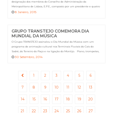
designação dos membros do Conselho de Administração da
Metropolitano de Lisboa, E.P.E., composto por um presidente e quatro
vogais. O novo conselho de administração será, desta forma,
8 Janeiro, 2015
constituído pelo Eng.º Rui Lopes Loureiro, que presidirá e pelos vogais
Dr. Pedro Gonçalo de […]
GRUPO TRANSTEJO COMEMORA DIA
MUNDIAL DA MÚSICA
O Grupo TRANSTEJO assinalou o Dia Mundial da Música com um
programa de animação cultural nos Terminais Fluviais do Cais do
Sodré, do Terreiro do Paço e na ligação do Montijo. Piano, trompetes,
tubas e clarinetes levarão a festa da música junto daqueles que passem
30 Setembro, 2014
pelo Terminal do Terreiro do Paço ou que embarquem […]
1
2
3
4
5
6
7
8
9
10
11
12
13
14
15
16
17
18
19
20
21
22
23
24
25
26
27