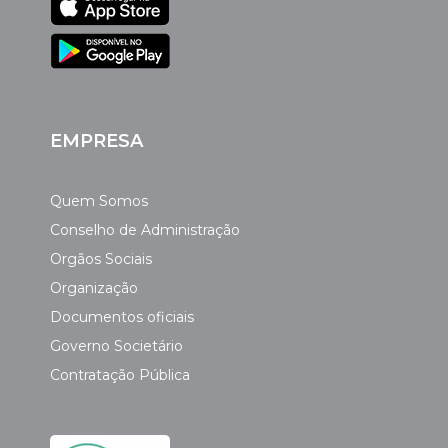
EMPRESA
Quem Somos
Conselho de Administração
Orgãos Sociais
Organização
Documentos oficiais
Governo Societário
Contratação Pública