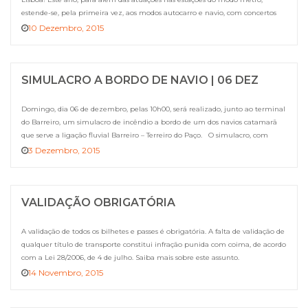
estende-se, pela primeira vez, aos modos autocarro e navio, com concertos
numa carreira de autocarro e em estações fluviais. A tradicional iniciativa de
10 Dezembro, 2015
concertos natalícios na Transportes de […]
SIMULACRO A BORDO DE NAVIO | 06 DEZ
Domingo, dia 06 de dezembro, pelas 10h00, será realizado, junto ao terminal
do Barreiro, um simulacro de incêndio a bordo de um dos navios catamarã
que serve a ligação fluvial Barreiro – Terreiro do Paço. O simulacro, com
duração estimada de duas horas, tem como objetivos testar a capacidade de
3 Dezembro, 2015
resposta da empresa, da […]
VALIDAÇÃO OBRIGATÓRIA
A validação de todos os bilhetes e passes é obrigatória. A falta de validação de
qualquer título de transporte constitui infração punida com coima, de acordo
com a Lei 28/2006, de 4 de julho. Saiba mais sobre este assunto.
14 Novembro, 2015