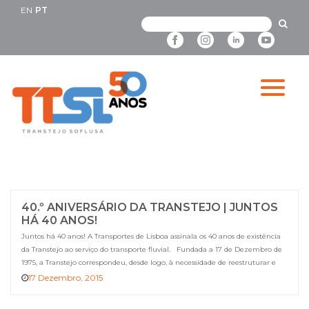
EN
PT
40.º ANIVERSÁRIO DA TRANSTEJO | JUNTOS
HÁ 40 ANOS!
Juntos há 40 anos! A Transportes de Lisboa assinala os 40 anos de existência
da Transtejo ao serviço do transporte fluvial. Fundada a 17 de Dezembro de
1975, a Transtejo correspondeu, desde logo, à necessidade de reestruturar e
coordenar a atividade dos vários operadores fluviais do Tejo. Ao longo das
17 Dezembro, 2015
últimas duas décadas, […]