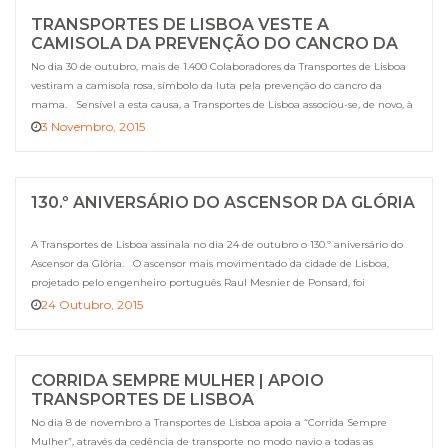
TRANSPORTES DE LISBOA VESTE A
CAMISOLA DA PREVENÇÃO DO CANCRO DA
MAMA
No dia 30 de outubro, mais de 1.400 Colaboradores da Transportes de Lisboa
vestiram a camisola rosa, símbolo da luta pela prevenção do cancro da
mama. Sensível a esta causa, a Transportes de Lisboa associou-se, de novo, à
Liga Portuguesa Contra o Cancro enquanto parceiro estratégico na partilha
3 Novembro, 2015
da mensagem “Prevenção é meio caminho […]
130.º ANIVERSÁRIO DO ASCENSOR DA GLÓRIA
A Transportes de Lisboa assinala no dia 24 de outubro o 130.º aniversário do
Ascensor da Glória. O ascensor mais movimentado da cidade de Lisboa,
projetado pelo engenheiro português Raul Mesnier de Ponsard, foi
inaugurado a 24 de outubro de 1885. Este ascensor utilizava, originalmente,
24 Outubro, 2015
cremalheira e cabo equilibrado por contrapeso de água […]
CORRIDA SEMPRE MULHER | APOIO
TRANSPORTES DE LISBOA
No dia 8 de novembro a Transportes de Lisboa apoia a “Corrida Sempre
Mulher”, através da cedência de transporte no modo navio a todas as