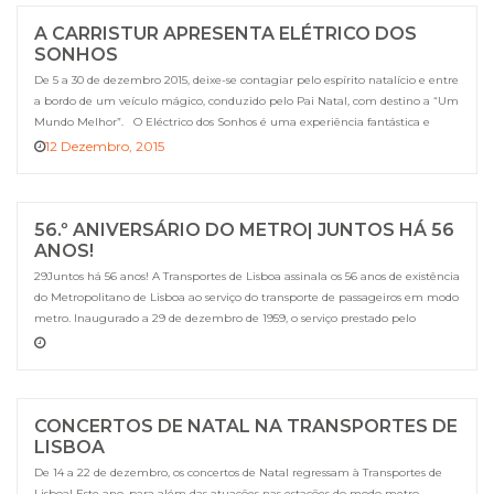
A CARRISTUR APRESENTA ELÉTRICO DOS
SONHOS
De 5 a 30 de dezembro 2015, deixe-se contagiar pelo espírito natalício e entre
a bordo de um veículo mágico, conduzido pelo Pai Natal, com destino a “Um
Mundo Melhor”. O Eléctrico dos Sonhos é uma experiência fantástica e
solidária, destinada a crianças, escolas e famílias, que conta com a
12 Dezembro, 2015
participação de todos para […]
56.º ANIVERSÁRIO DO METRO| JUNTOS HÁ 56
ANOS!
29Juntos há 56 anos! A Transportes de Lisboa assinala os 56 anos de existência
do Metropolitano de Lisboa ao serviço do transporte de passageiros em modo
metro. Inaugurado a 29 de dezembro de 1959, o serviço prestado pelo
Metropolitano de Lisboa contribuiu, desde logo e de forma fundamental,
para o desenvolvimento da mobilidade sustentável na […]
CONCERTOS DE NATAL NA TRANSPORTES DE
LISBOA
De 14 a 22 de dezembro, os concertos de Natal regressam à Transportes de
Lisboa! Este ano, para além das atuações nas estações do modo metro,