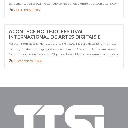
participantes da prova, no período compreendido entre as 07:00h e as 15:00h,
mediante a apresentação de dorsal comprovativo da participação no evento.
13 Outubro, 2015
Mais informações em: http://corridasempremulher.com/
ACONTECE NO TEJO| FESTIVAL
INTERNACIONAL DE ARTES DIGITAIS E
NOVOS MEDIA
Festival internacional de Artes Digitais e Novos Media a decorrer em ambas
as margens do rio, na ligação Cacilhas – Cais do Sodré. PLUNC é um novo
festival internacional de Artes Digitais e Novos Media a decorrer em ambas as
margens do rio Tejo no eixo Cais do Sodré – Cacilhas. Um festival que […]
23 Setembro, 2015