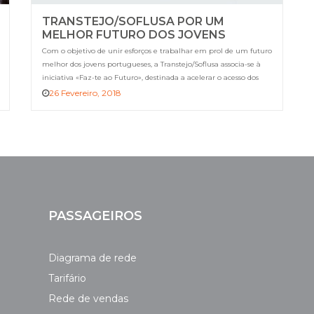
TRANSTEJO/SOFLUSA POR UM
MELHOR FUTURO DOS JOVENS
PORTUGUESES
Com o objetivo de unir esforços e trabalhar em prol de um futuro
melhor dos jovens portugueses, a Transtejo/Soflusa associa-se à
iniciativa «Faz-te ao Futuro», destinada a acelerar o acesso dos
jovens à Garantia Jovem.
26 Fevereiro, 2018
PASSAGEIROS
Diagrama de rede
Tarifário
Rede de vendas