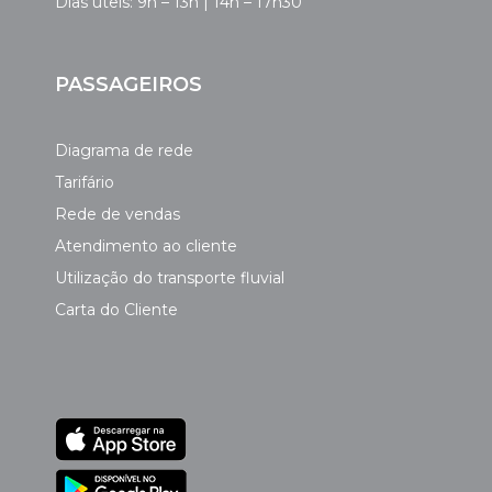
Dias úteis: 9h – 13h | 14h – 17h30
PASSAGEIROS
Diagrama de rede
Tarifário
Rede de vendas
Atendimento ao cliente
Utilização do transporte fluvial
Carta do Cliente