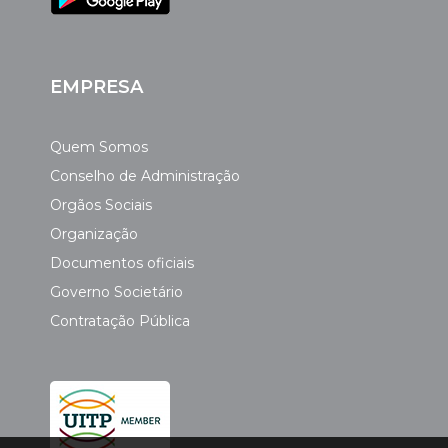
EMPRESA
Quem Somos
Conselho de Administração
Orgãos Sociais
Organização
Documentos oficiais
Governo Societário
Contratação Pública