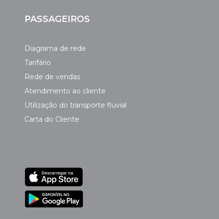
PASSAGEIROS
Diagrama de rede
Tarifário
Rede de vendas
Atendimento ao cliente
Utilização do transporte fluvial
Carta do Cliente