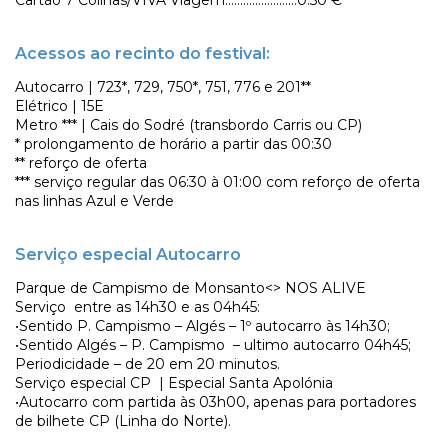
Cartão 7 Colinas/VIVA Viagem……………………0.50 €
Acessos ao recinto do festival:
Autocarro | 723*, 729, 750*, 751, 776 e 201**
Elétrico | 15E
Metro *** | Cais do Sodré (transbordo Carris ou CP)
* prolongamento de horário a partir das 00:30
** reforço de oferta
*** serviço regular das 06:30 à 01:00 com reforço de oferta
nas linhas Azul e Verde
Serviço especial Autocarro
Parque de Campismo de Monsanto<> NOS ALIVE
Serviço entre as 14h30 e as 04h45:
•Sentido P. Campismo – Algés – 1º autocarro às 14h30;
•Sentido Algés – P. Campismo – ultimo autocarro 04h45;
Periodicidade – de 20 em 20 minutos.
Serviço especial CP | Especial Santa Apolónia
•Autocarro com partida às 03h00, apenas para portadores
de bilhete CP (Linha do Norte).