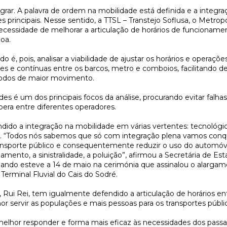
tegrar. A palavra de ordem na mobilidade está definida e a integr
principais. Nesse sentido, a TTSL – Transtejo Soflusa, o Metropo
necessidade de melhorar a articulação de horários de funcioname
oa.
o é, pois, analisar a viabilidade de ajustar os horários e operações
tes e contínuas entre os barcos, metro e comboios, facilitando d
ríodos de maior movimento.
des é um dos principais focos da análise, procurando evitar falha
era entre diferentes operadores.
do a integração na mobilidade em várias vertentes: tecnológica, 
onal. “Todos nós sabemos que só com integração plena vamos conq
ransporte público e consequentemente reduzir o uso do automóve
amento, a sinistralidade, a poluição”, afirmou a Secretária de Es
quando esteve a 14 de maio na cerimónia que assinalou o alargam
erminal Fluvial do Cais do Sodré.
 Rui Rei, tem igualmente defendido a articulação de horários en
 servir as populações e mais pessoas para os transportes públi
elhor responder e forma mais eficaz às necessidades dos passag