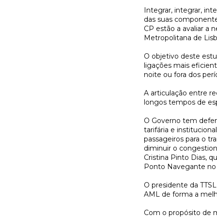
Integrar, integrar, in
das suas componentes 
CP estão a avaliar a 
Metropolitana de Lisb
O objetivo deste estud
ligações mais eficien
noite ou fora dos pe
A articulação entre re
longos tempos de esp
O Governo tem defendi
tarifária e instituci
passageiros para o t
diminuir o congestion
Cristina Pinto Dias, 
Ponto Navegante no T
O presidente da TTSL,
AML de forma a melhor
Com o propósito de m