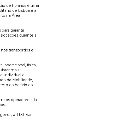
ação de horários é uma
litano de Lisboa e a
nto na Área
 para garantir
eslocações durante a
s nos transbordos e
operacional, física,
uistar mais
l individual e
tado da Mobilidade,
ento do horário do
tre os operadores da
cos.
eiros, a TTSL vai