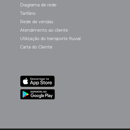
Diagrama de rede
Tarifário
Rede de vendas
Atendimento ao cliente
Utilização do transporte fluvial
Carta do Cliente