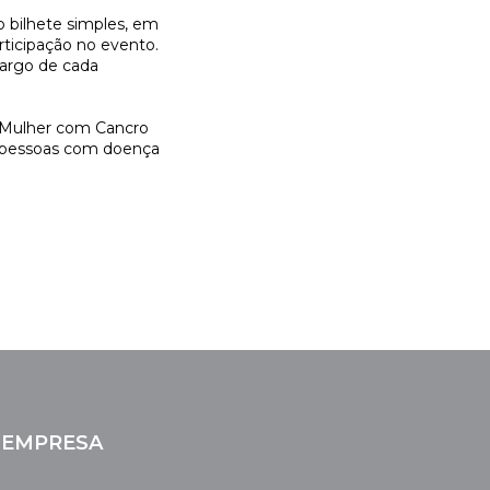
do bilhete simples, em
rticipação no evento.
cargo de cada
à Mulher com Cancro
 a pessoas com doença
EMPRESA