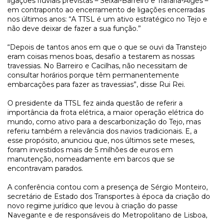
ligações fluviais previstas – Seixal-Barreiro e Trafaria-Algés –
em contraponto ao encerramento de ligações encerradas
nos últimos anos: “A TTSL é um ativo estratégico no Tejo e
não deve deixar de fazer a sua função.”
“Depois de tantos anos em que o que se ouvi da Transtejo
eram coisas menos boas, desafio a testarem as nossas
travessias. No Barreiro e Cacilhas, não necessitam de
consultar horários porque têm permanentemente
embarcações para fazer as travessias”, disse Rui Rei.
O presidente da TTSL fez ainda questão de referir a
importância da frota elétrica, a maior operação elétrica do
mundo, como ativo para a descarbonização do Tejo, mas
referiu também a relevância dos navios tradicionais. E, a
esse propósito, anunciou que, nos últimos sete meses,
foram investidos mais de 5 milhões de euros em
manutenção, nomeadamente em barcos que se
encontravam parados.
A conferência contou com a presença de Sérgio Monteiro,
secretário de Estado dos Transportes à época da criação do
novo regime jurídico que levou à criação do passe
Navegante e de responsáveis do Metropolitano de Lisboa,