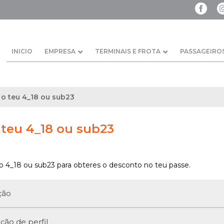
INICIO
EMPRESA
TERMINAIS E FROTA
PASSAGEIRO
 o teu 4_18 ou sub23
 teu 4_18 ou sub23
o 4_18 ou sub23 para obteres o desconto no teu passe.
ção
ção de perfil