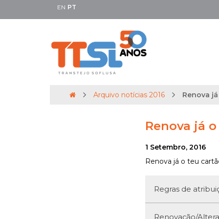
EN
PT
Arquivo notícias 2016
Renova já
Renova já o
1 Setembro, 2016
Renova já o teu cartã
Regras de atribui
Renovação/Altera
Passe 4_18