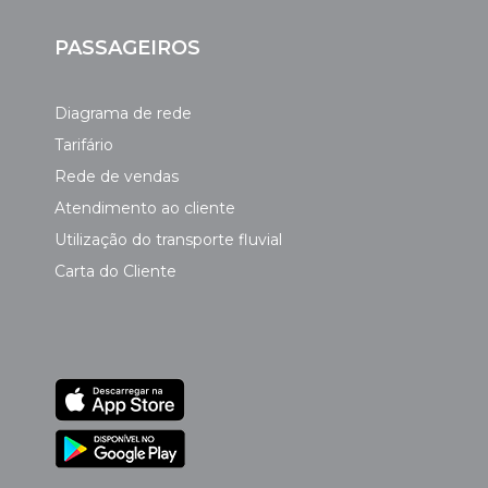
PASSAGEIROS
Diagrama de rede
Tarifário
Rede de vendas
Atendimento ao cliente
Utilização do transporte fluvial
Carta do Cliente