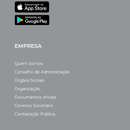
EMPRESA
Quem Somos
Conselho de Administração
Orgãos Sociais
Organização
Documentos oficiais
Governo Societário
Contratação Pública