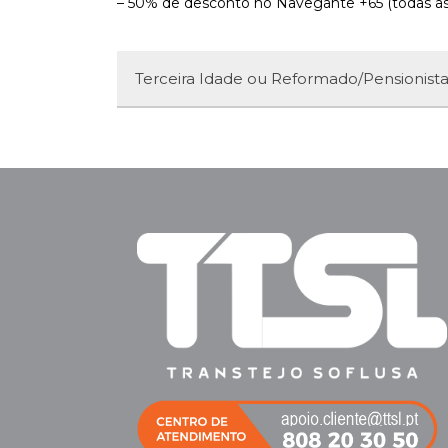
– 50% de desconto no Navegante +65 (todas as l
Terceira Idade ou Reformado/Pensionist
Terceira Idade (idade igual ou superior a 
Para beneficiar das reduções, os passageiro
devidamente preenchida, juntamente com 
– Foto atualizada a cores;
– Fotocópia de BI ou outro documento de iden
Reformado/Pensionista cujo rendimento do
Para beneficiar das reduções, os passageiro
preenchida, juntamente com a seguinte do
– Foto atualizada a cores;
– Fotocópia de BI ou outro documento de iden
– Composição do agregado familiar, devidam
– Valor dos rendimentos do agregado familia
comprovado através de cópia da declaração 