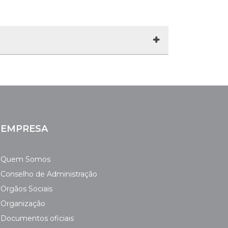
 a requisição do cartão Lisboa VIVA ,
EMPRESA
o nacional
Quem Somos
cartão Lisboa VIVA , devidamente
Conselho de Administração
Orgãos Sociais
Organização
as (este valor poderá ser igualmente
Documentos oficiais