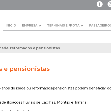
INICIO
EMPRESA
TERMINAIS E FROTA
PASSAGEIRO
idade, reformados e pensionistas
s e pensionistas
65 anos de idade ou reformados/pensionistas podem beneficiar d
 (ligações fluviais de Cacilhas, Montijo e Trafaria);