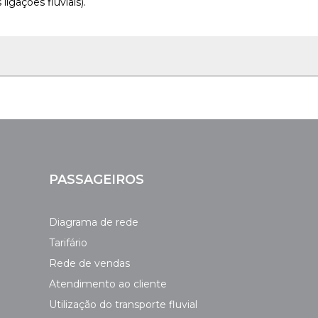
igações fluviais).
a
65 anos)
s
idade igual ou superior a 65 anos de idade
, devem apresentar
a seguinte documentação:
tificação oficial ou autorização de residência.
PASSAGEIROS
 agregado familiar seja igual ou inferior ao salário mínim
Diagrama de rede
s
reformados/pensionistas
, devem apresentar a requisição do 
Tarifário
cumentação:
Rede de vendas
tificação oficial ou autorização de residência.
Atendimento ao cliente
ente comprovada pela Junta de Freguesia da residência;
r, devidamente comprovados pela respetiva repartição de finanç
Utilização do transporte fluvial
de IRS ou de declaração autónoma da Repartição de Finanças);