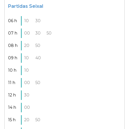
Partidas Seixal
06 h
10
30
07 h
00
30
50
08 h
20
50
09 h
10
40
10 h
10
11 h
00
50
12 h
30
14 h
00
15 h
20
50