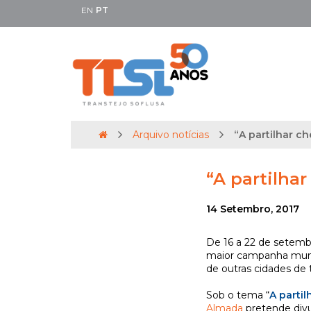
EN
PT
Arquivo notícias
“A partilhar c
“A partilha
14 Setembro, 2017
De 16 a 22 de setemb
maior campanha mundi
de outras cidades de
Sob o tema “
A parti
Almada
pretende divul