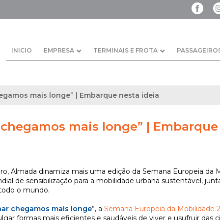
INICIO
EMPRESA
TERMINAIS E FROTA
PASSAGEIRO
hegamos mais longe” | Embarque nesta ideia
r chegamos mais longe” | Embarque 
ro, Almada dinamiza mais uma edição da Semana Europeia da Mo
al de sensibilização para a mobilidade urbana sustentável, ju
 todo o mundo.
lhar chegamos mais longe
”, a
Semana Europeia da Mobilidade 
gar formas mais eficientes e saudáveis de viver e usufruir das c