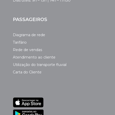
Dias úteis: 9h – 13h | 14h – 17h30
PASSAGEIROS
Diagrama de rede
Tarifário
Rede de vendas
Atendimento ao cliente
Utilização do transporte fluvial
Carta do Cliente