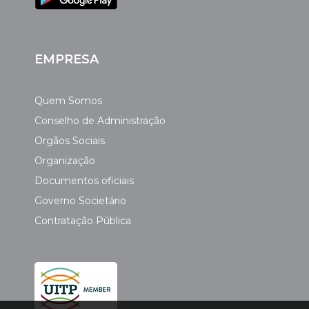
EMPRESA
Quem Somos
Conselho de Administração
Orgãos Sociais
Organização
Documentos oficiais
Governo Societário
Contratação Pública