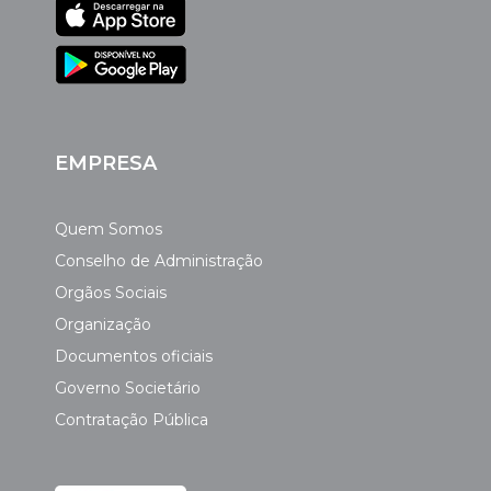
EMPRESA
Quem Somos
Conselho de Administração
Orgãos Sociais
Organização
Documentos oficiais
Governo Societário
Contratação Pública