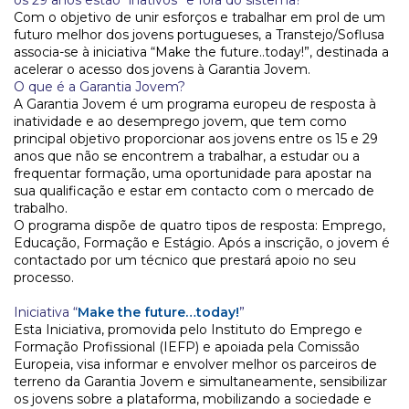
os 29 anos estão “inativos” e fora do sistema?
Com o objetivo de unir esforços e trabalhar em prol de um
futuro melhor dos jovens portugueses, a Transtejo/Soflusa
associa-se à iniciativa “Make the future..today!”, destinada a
acelerar o acesso dos jovens à Garantia Jovem.
O que é a Garantia Jovem?
A Garantia Jovem é um programa europeu de resposta à
inatividade e ao desemprego jovem, que tem como
principal objetivo proporcionar aos jovens entre os 15 e 29
anos que não se encontrem a trabalhar, a estudar ou a
frequentar formação, uma oportunidade para apostar na
sua qualificação e estar em contacto com o mercado de
trabalho.
O programa dispõe de quatro tipos de resposta: Emprego,
Educação, Formação e Estágio. Após a inscrição, o jovem é
contactado por um técnico que prestará apoio no seu
processo.
Iniciativa “
Make the future…today!
”
Esta Iniciativa, promovida pelo Instituto do Emprego e
Formação Profissional (IEFP) e apoiada pela Comissão
Europeia, visa informar e envolver melhor os parceiros de
terreno da Garantia Jovem e simultaneamente, sensibilizar
os jovens sobre a plataforma, mobilizando a sociedade e