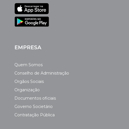
EMPRESA
Quem Somos
Conselho de Administração
Orgãos Sociais
Organização
Documentos oficiais
Governo Societário
Contratação Pública