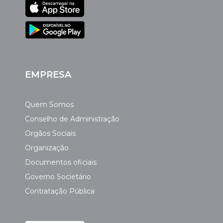
EMPRESA
Quem Somos
Conselho de Administração
Orgãos Sociais
Organização
Documentos oficiais
Governo Societário
Contratação Pública