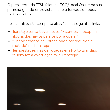
O presidente da TTSL falou ao ECO/Local Online na sua
primeira grande entrevista desde a tomada de posse a
13 de outubro.
Leia a entrevista completa através dos seguintes links:
Transtejo tenta travar abate: “Estamos a recuperar
alguns dos navios para os pôr a operar”
“Financiamento do Estado pode ser reduzido a
metade” na Transtejo
Tempestades: nas derrocadas em Porto Brandão,
“quem fez a evacuação foi a Transtejo”