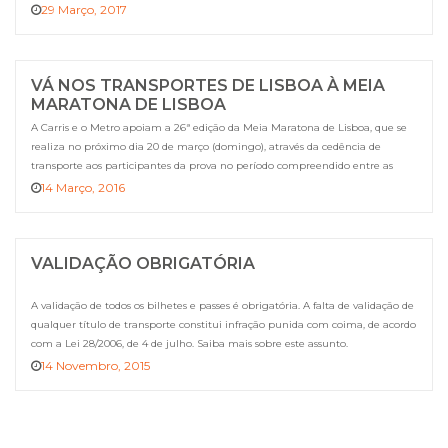
29 Março, 2017
VÁ NOS TRANSPORTES DE LISBOA À MEIA
MARATONA DE LISBOA
A Carris e o Metro apoiam a 26ª edição da Meia Maratona de Lisboa, que se
realiza no próximo dia 20 de março (domingo), através da cedência de
transporte aos participantes da prova no período compreendido entre as
07:00h e as 15:00h, mediante a apresentação de dorsal comprovativo da
14 Março, 2016
participação no evento. Planeie com antecedência a […]
VALIDAÇÃO OBRIGATÓRIA
A validação de todos os bilhetes e passes é obrigatória. A falta de validação de
qualquer título de transporte constitui infração punida com coima, de acordo
com a Lei 28/2006, de 4 de julho. Saiba mais sobre este assunto.
14 Novembro, 2015