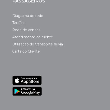
PASSAGEIROS
Diagrama de rede
Tarifário
Rede de vendas
Atendimento ao cliente
Utilização do transporte fluvial
Carta do Cliente