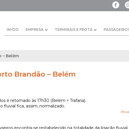
INICIO
EMPRESA
TERMINAIS E FROTA
PASSAGEIRO
o – Belém
Porto Brandão – Belém
los é retomado às 17h30 (Belém > Trafaria).
o fluvial fica, assim, normalizado.
Atual
eiros encontra-se restabelecido na totalidade da ligação fluvial.