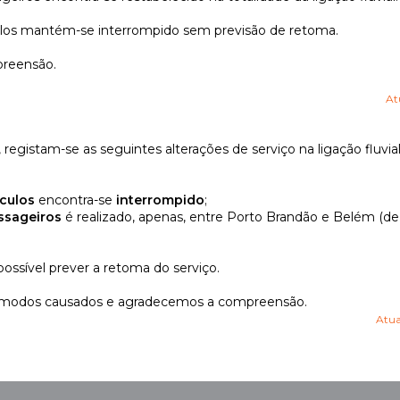
ulos mantém-se interrompido sem previsão de retoma.
reensão.
At
registam-se as seguintes alterações de serviço na ligação fluvial
ículos
encontra-se
interrompido
;
ssageiros
é realizado, apenas, entre Porto Brandão e Belém (d
ssível prever a retoma do serviço.
modos causados e agradecemos a compreensão.
Atua