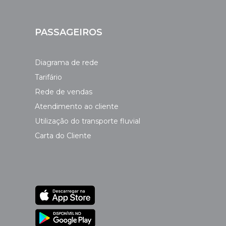
PASSAGEIROS
Diagrama de rede
Tarifário
Rede de vendas
Atendimento ao cliente
Utilização do transporte fluvial
Carta do Cliente