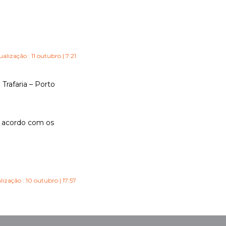
ualização : 11 outubro | 7:21
 Trafaria – Porto
e acordo com os
lização : 10 outubro | 17:57