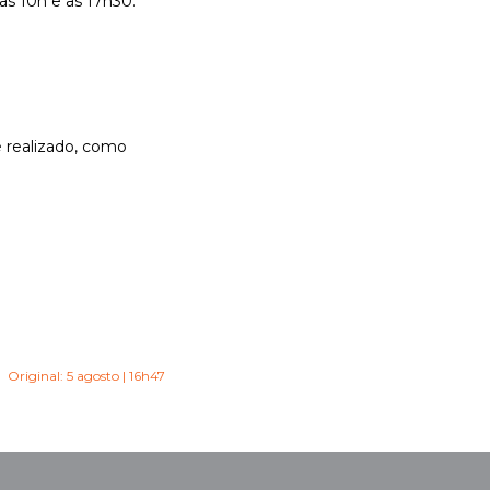
as 10h e as 17h30.
é realizado, como
Original: 5 agosto | 16h47