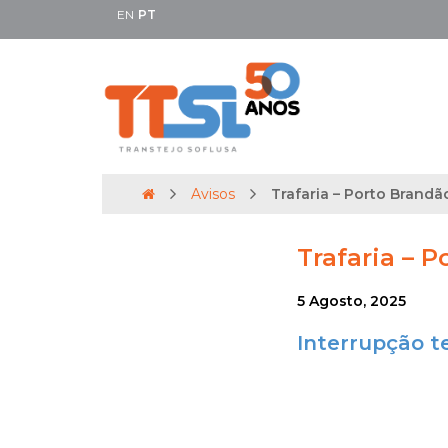
EN
PT
Avisos
Trafaria – Porto Brandão
Trafaria – P
5 Agosto, 2025
Interrupção t