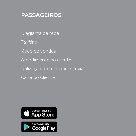
PASSAGEIROS
Diagrama de rede
Tarifário
Rede de vendas
Atendimento ao cliente
Utilização do transporte fluvial
Carta do Cliente