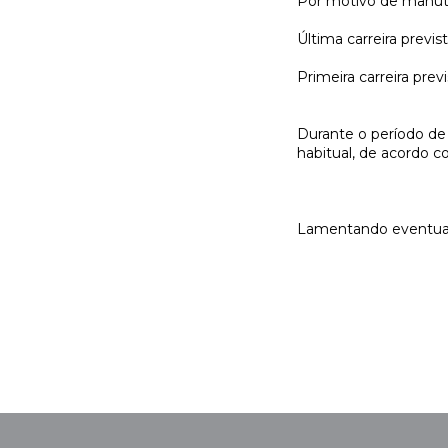
Por motivo de manuten
Última carreira previs
Primeira carreira pre
Durante o período de 
habitual, de acordo c
Lamentando eventua