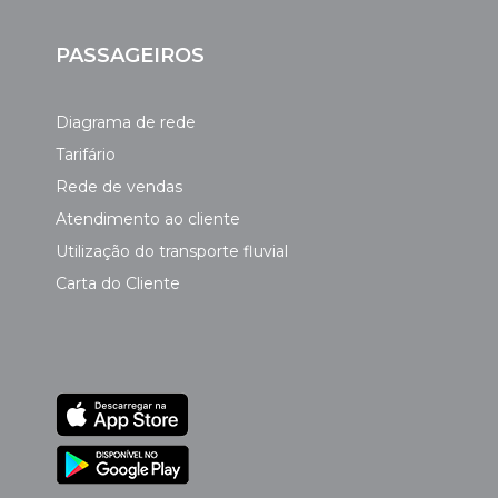
PASSAGEIROS
Diagrama de rede
Tarifário
Rede de vendas
Atendimento ao cliente
Utilização do transporte fluvial
Carta do Cliente