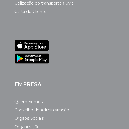
Utilização do transporte fluvial
Carta do Cliente
EMPRESA
Quem Somos
Conselho de Administração
Orgãos Sociais
Organização