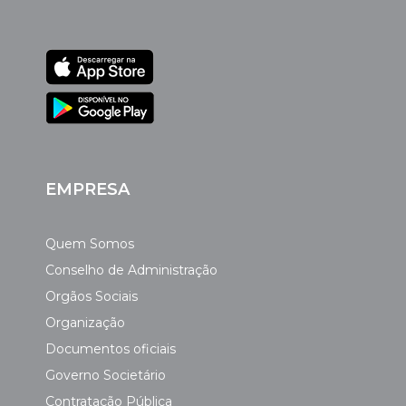
EMPRESA
Quem Somos
Conselho de Administração
Orgãos Sociais
Organização
Documentos oficiais
Governo Societário
Contratação Pública