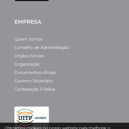
EMPRESA
Quem Somos
Conselho de Administração
Orgãos Sociais
Organização
Documentos oficiais
Governo Societário
Contratação Pública
Utilizamos cookies no nosso website para melhorar o