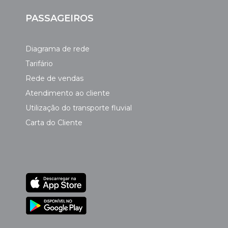
PASSAGEIROS
Diagrama de rede
Tarifário
Rede de vendas
Atendimento ao cliente
Utilização do transporte fluvial
Carta do Cliente