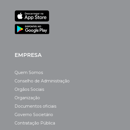
EMPRESA
Quem Somos
Conselho de Administração
Orgãos Sociais
Organização
Documentos oficiais
Governo Societário
Contratação Pública