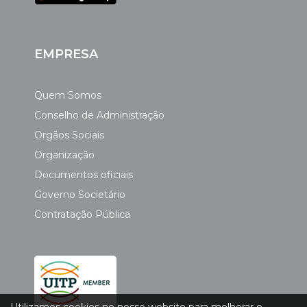
EMPRESA
Quem Somos
Conselho de Administração
Orgãos Sociais
Organização
Documentos oficiais
Governo Societário
Contratação Pública