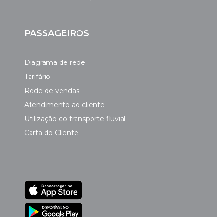
PASSAGEIROS
Diagrama de rede
Tarifário
Rede de vendas
Atendimento ao cliente
Utilização do transporte fluvial
Carta do Cliente