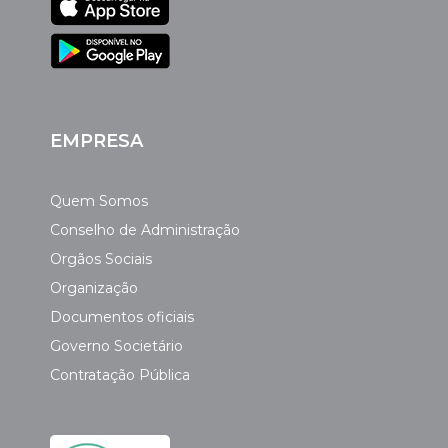
EMPRESA
Quem Somos
Conselho de Administração
Orgãos Sociais
Organização
Documentos oficiais
Governo Societário
Contratação Pública