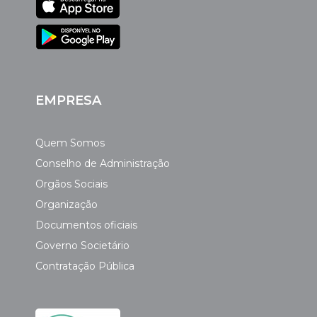
EMPRESA
Quem Somos
Conselho de Administração
Orgãos Sociais
Organização
Documentos oficiais
Governo Societário
Contratação Pública