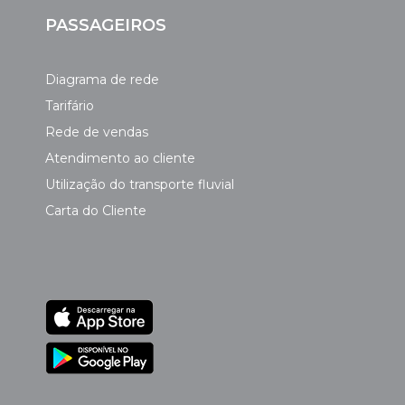
PASSAGEIROS
Diagrama de rede
Tarifário
Rede de vendas
Atendimento ao cliente
Utilização do transporte fluvial
Carta do Cliente