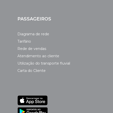
PASSAGEIROS
Diagrama de rede
Tarifário
Rede de vendas
Atendimento ao cliente
Utilização do transporte fluvial
Carta do Cliente