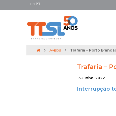
EN
PT
Avisos
Trafaria – Porto Brandão
Trafaria – P
15 Junho, 2022
Interrupção t