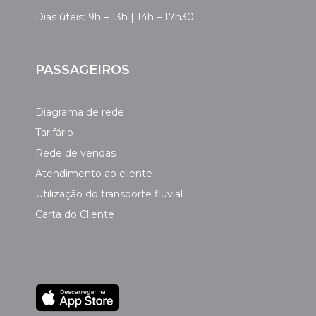
Dias úteis: 9h – 13h | 14h – 17h30
PASSAGEIROS
Diagrama de rede
Tarifário
Rede de vendas
Atendimento ao cliente
Utilização do transporte fluvial
Carta do Cliente