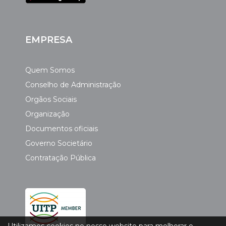
EMPRESA
Quem Somos
Conselho de Administração
Orgãos Sociais
Organização
Documentos oficiais
Governo Societário
Contratação Pública