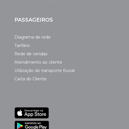
PASSAGEIROS
Diagrama de rede
Tarifário
Rede de vendas
Atendimento ao cliente
Utilização do transporte fluvial
Carta do Cliente