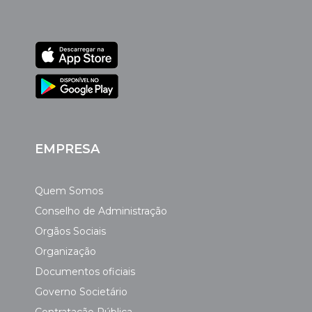
EMPRESA
Quem Somos
Conselho de Administração
Orgãos Sociais
Organização
Documentos oficiais
Governo Societário
Contratação Pública